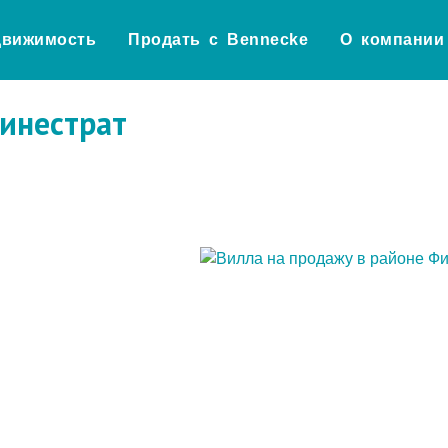
движимость
Продать с Bennecke
О компании
Финестрат