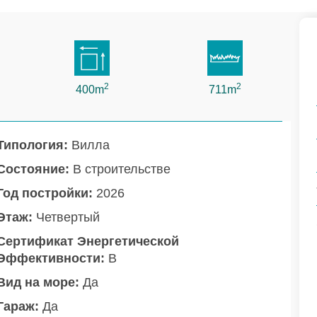
2
2
400m
711m
Типология:
Вилла
Состояние:
В строительстве
Год постройки:
2026
Этаж:
Четвертый
Сертификат Энергетической
Эффективности:
B
Вид на море:
Да
Гараж:
Да