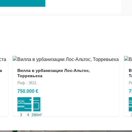
а
Вилла в урбанизации Лос-Альтос,
В
Торревьеха
Т
Реф.: 3611
Р
750.000 €
7
3
4
280m²