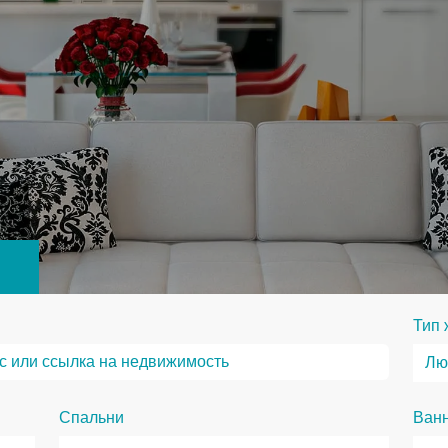
Тип 
Спальни
Ван