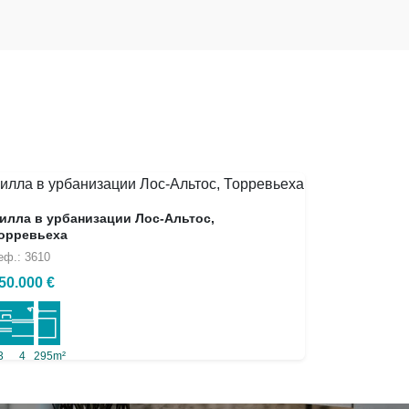
илла в урбанизации Лос-Альтос,
орревьеха
еф.: 3610
50.000 €
3
4
295m²