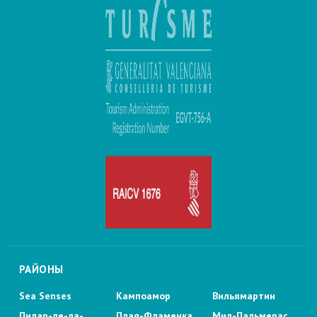
РАЙОНЫ
Sea Senses
Кампоамор
Вильямартин
Пилар-де-ла-
Плая-Фламенка
Мил-Пальмерас