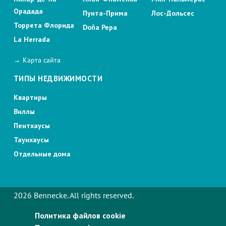
Орадада
Пунта-Прима
Лос-Дольсес
Торрета Флорида
Doña Pepa
La Herrada
→ Карта сайта
ТИПЫ НЕДВИЖИМОСТИ
Квартиры
Виллы
Пентхаусы
Таунхаусы
Отдельные дома
2026 Bennecke. All rights reserved.
Политика файлов cookie