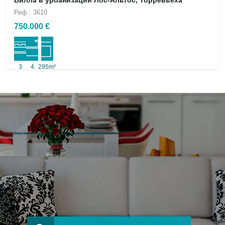
Вилла в урбанизации Лос-Альтос, Торревьеха
Реф.: 3610
750.000 €
3
4
295m²