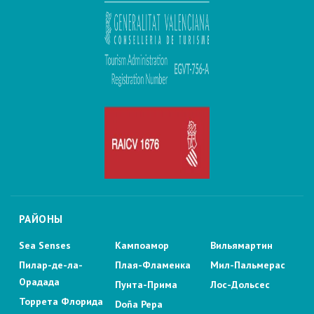
РАЙОНЫ
Sea Senses
Кампоамор
Вильямартин
Пилар-де-ла-
Плая-Фламенка
Мил-Пальмерас
Орадада
Пунта-Прима
Лос-Дольсес
Торрета Флорида
Doña Pepa