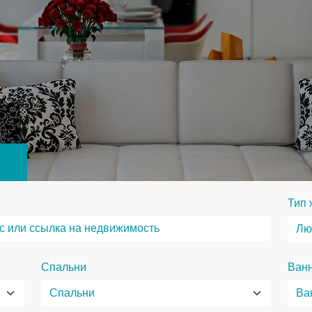
Тип 
Спальни
Ван