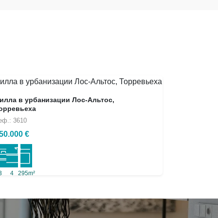
илла в урбанизации Лос-Альтос,
орревьеха
еф.: 3610
50.000 €
3
4
295m²