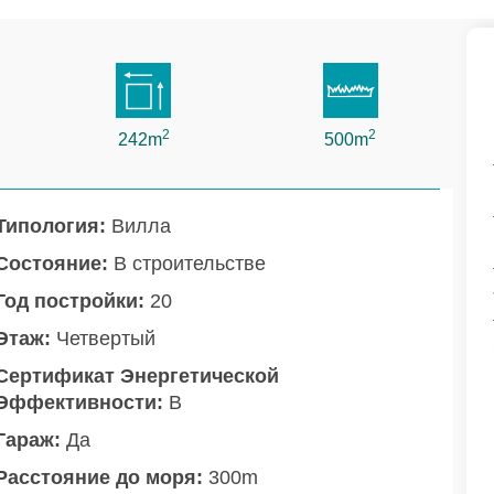
2
2
242m
500m
Типология:
Вилла
Состояние:
В строительстве
Год постройки:
20
Этаж:
Четвертый
Сертификат Энергетической
Эффективности:
B
Гараж:
Да
Расстояние до моря:
300m