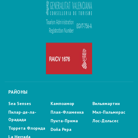
РАЙОНЫ
Sea Senses
Кампоамор
Вильямартин
Пилар-де-ла-
Плая-Фламенка
Мил-Пальмерас
Орадада
Пунта-Прима
Лос-Дольсес
Торрета Флорида
Doña Pepa
La Herrada