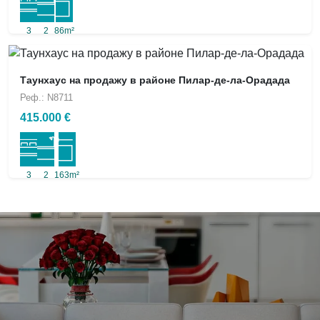
3
2
86m²
Таунхаус на продажу в районе Пилар-де-ла-Орадада
Реф.: N8711
415.000 €
3
2
163m²