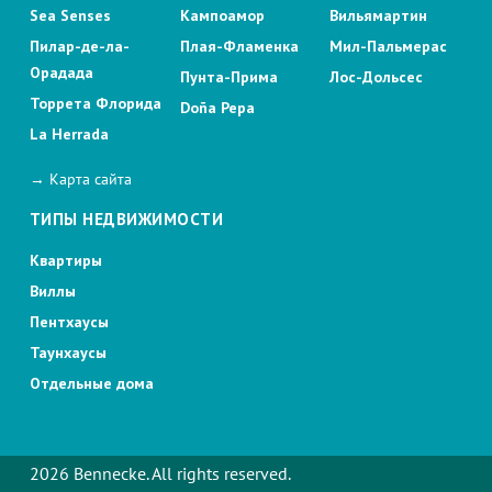
Sea Senses
Кампоамор
Вильямартин
Пилар-де-ла-
Плая-Фламенка
Мил-Пальмерас
Орадада
Пунта-Прима
Лос-Дольсес
Торрета Флорида
Doña Pepa
La Herrada
→ Карта сайта
ТИПЫ НЕДВИЖИМОСТИ
Квартиры
Виллы
Пентхаусы
Таунхаусы
Отдельные дома
2026 Bennecke. All rights reserved.