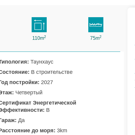
2
2
110m
75m
Типология:
Таунхаус
Состояние:
В строительстве
Год постройки:
2027
Этаж:
Четвертый
Сертификат Энергетической
Эффективности:
B
Гараж:
Да
Расстояние до моря:
3km