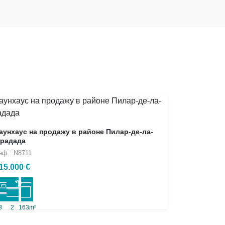
аунхаус на продажу в районе Пилар-де-ла-
радада
еф.: N8711
15.000 €
3
2
163m²