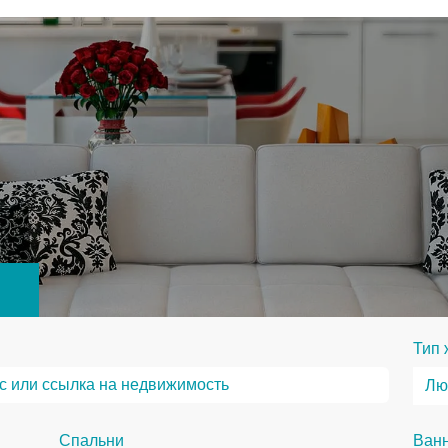
Тип 
Спальни
Ван