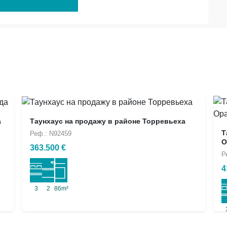
а
Таунхаус на продажу в районе Торревьеха
Т
Реф.: N92459
О
363.500 €
Р
4
3
2
86m²