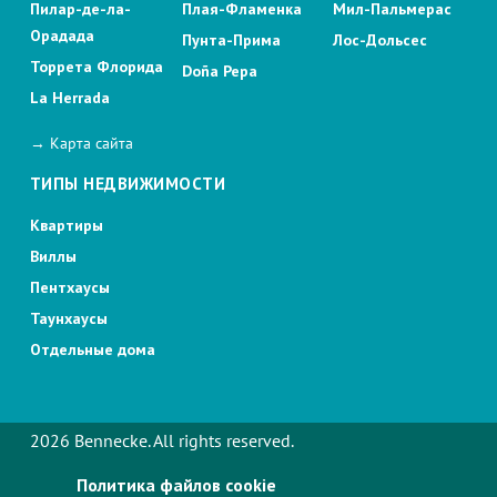
Пилар-де-ла-
Плая-Фламенка
Мил-Пальмерас
Орадада
Пунта-Прима
Лос-Дольсес
Торрета Флорида
Doña Pepa
La Herrada
→ Карта сайта
ТИПЫ НЕДВИЖИМОСТИ
Квартиры
Виллы
Пентхаусы
Таунхаусы
Отдельные дома
2026 Bennecke. All rights reserved.
Политика файлов cookie