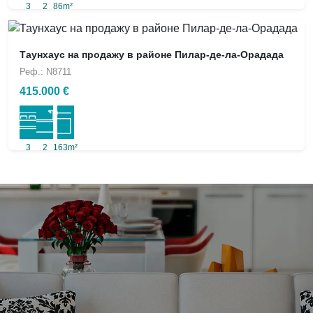
3
2
86m²
Таунхаус на продажу в районе Пилар-де-ла-Орадада
Реф.: N8711
415.000 €
3
2
163m²