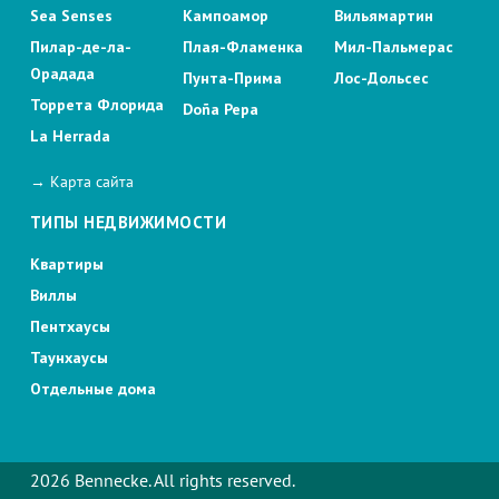
Sea Senses
Кампоамор
Вильямартин
Пилар-де-ла-
Плая-Фламенка
Мил-Пальмерас
Орадада
Пунта-Прима
Лос-Дольсес
Торрета Флорида
Doña Pepa
La Herrada
→ Карта сайта
ТИПЫ НЕДВИЖИМОСТИ
Квартиры
Виллы
Пентхаусы
Таунхаусы
Отдельные дома
2026 Bennecke. All rights reserved.