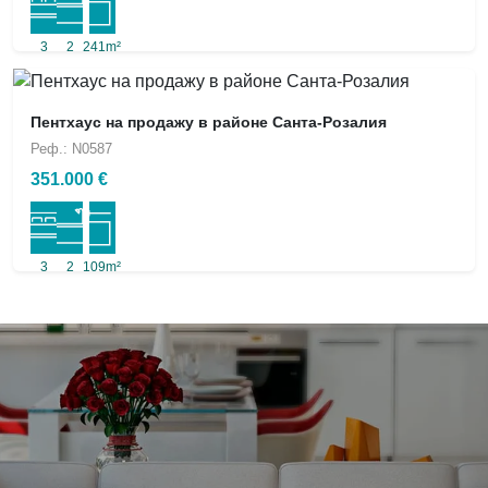
3
2
241m²
Пентхаус на продажу в районе Санта-Розалия
Реф.: N0587
351.000 €
3
2
109m²