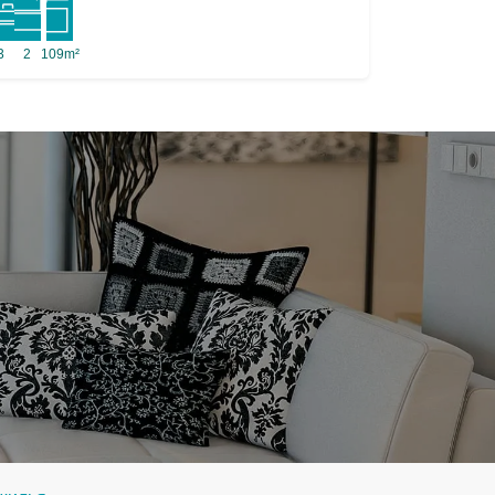
3
2
109m²