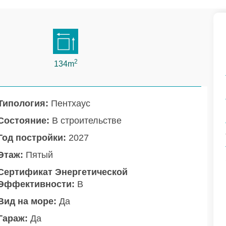
2
134m
Типология:
Пентхаус
Состояние:
В строительстве
Год постройки:
2027
Этаж:
Пятый
Сертификат Энергетической
Эффективности:
B
Вид на море:
Да
Гараж:
Да