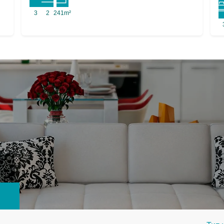
3
2
241m²