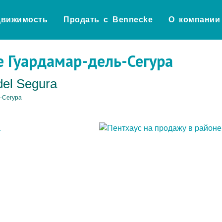
движимость
Продать с Bennecke
О компании
е Гуардамар-дель-Сегура
del Segura
-Сегура