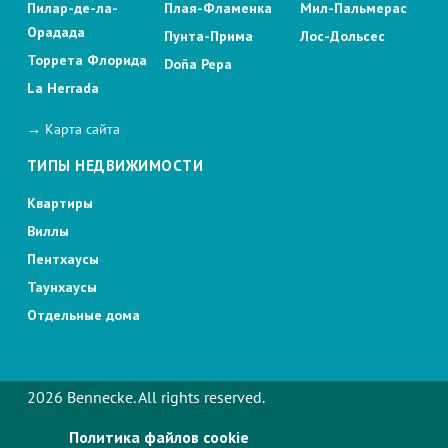
Пилар-де-ла-
Плая-Фламенка
Мил-Пальмерас
Орадада
Пунта-Прима
Лос-Дольсес
Торрета Флорида
Doña Pepa
La Herrada
→ Карта сайта
ТИПЫ НЕДВИЖИМОСТИ
Квартиры
Виллы
Пентхаусы
Таунхаусы
Отдельные дома
2026 Bennecke. All rights reserved.
Политика файлов cookie