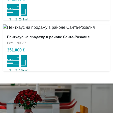
3
2
241m²
Пентхаус на продажу в районе Санта-Розалия
Реф.: N0587
351.000 €
3
2
109m²