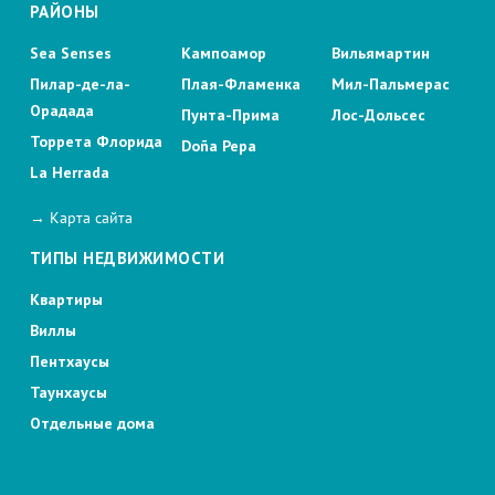
РАЙОНЫ
Sea Senses
Кампоамор
Вильямартин
Пилар-де-ла-
Плая-Фламенка
Мил-Пальмерас
Орадада
Пунта-Прима
Лос-Дольсес
Торрета Флорида
Doña Pepa
La Herrada
→ Карта сайта
ТИПЫ НЕДВИЖИМОСТИ
Квартиры
Виллы
Пентхаусы
Таунхаусы
Отдельные дома