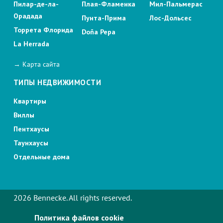
Пилар-де-ла-
Плая-Фламенка
Мил-Пальмерас
Орадада
Пунта-Прима
Лос-Дольсес
Торрета Флорида
Doña Pepa
La Herrada
→ Карта сайта
ТИПЫ НЕДВИЖИМОСТИ
Квартиры
Виллы
Пентхаусы
Таунхаусы
Отдельные дома
2026 Bennecke. All rights reserved.
Политика файлов cookie