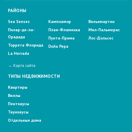
РАЙОНЫ
Sea Senses
Кампоамор
Вильямартин
Пилар-де-ла-
Плая-Фламенка
Мил-Пальмерас
Орадада
Пунта-Прима
Лос-Дольсес
Торрета Флорида
Doña Pepa
La Herrada
→ Карта сайта
ТИПЫ НЕДВИЖИМОСТИ
Квартиры
Виллы
Пентхаусы
Таунхаусы
Отдельные дома