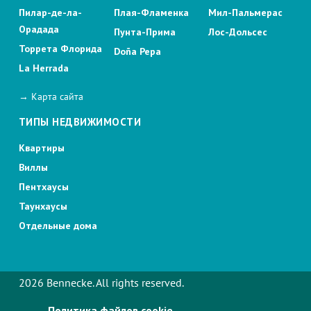
Пилар-де-ла-
Плая-Фламенка
Мил-Пальмерас
Орадада
Пунта-Прима
Лос-Дольсес
Торрета Флорида
Doña Pepa
La Herrada
→ Карта сайта
ТИПЫ НЕДВИЖИМОСТИ
Квартиры
Виллы
Пентхаусы
Таунхаусы
Отдельные дома
2026 Bennecke. All rights reserved.
Политика файлов cookie