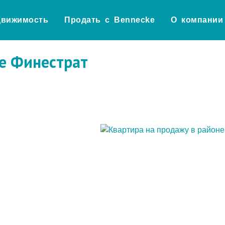
движимость
Продать с Bennecke
О компании
не Финестрат