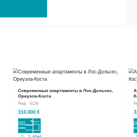
Современные апартаменты в Лос-Дольсес,
А
Ориуэла-Коста
К
Реф.: 4129
Р
310.000 €
3
2
2
80m²