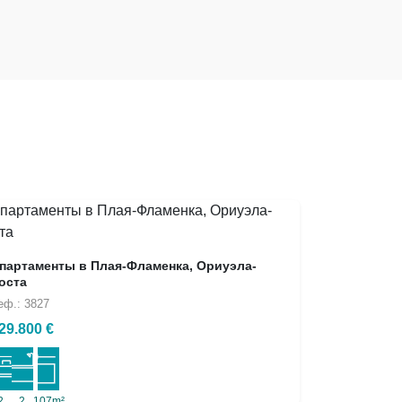
партаменты в Плая-Фламенка, Ориуэла-
оста
еф.: 3827
29.800 €
2
2
107m²