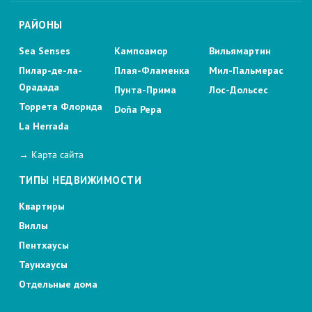
РАЙОНЫ
Sea Senses
Кампоамор
Вильямартин
Пилар-де-ла-
Плая-Фламенка
Мил-Пальмерас
Орадада
Пунта-Прима
Лос-Дольсес
Торрета Флорида
Doña Pepa
La Herrada
→ Карта сайта
ТИПЫ НЕДВИЖИМОСТИ
Квартиры
Виллы
Пентхаусы
Таунхаусы
Отдельные дома