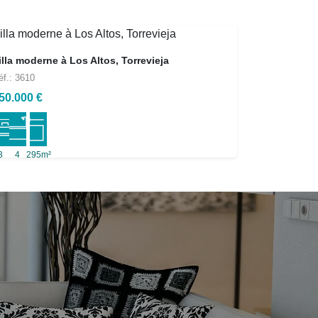
illa moderne à Los Altos, Torrevieja
éf.: 3610
50.000 €
3
4
295m²