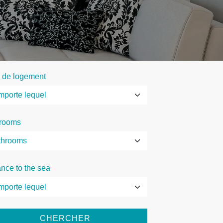
 de logement
rooms
ance to the sea
CHERCHER