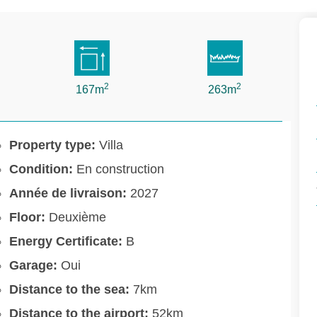
2
2
167m
263m
Property type:
Villa
Condition:
En construction
Année de livraison:
2027
Floor:
Deuxième
Energy Certificate:
B
Garage:
Oui
Distance to the sea:
7km
Distance to the airport:
52km