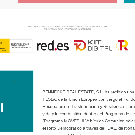
BENNECKE REAL ESTATE, S.L. ha recibido una ay
TESLA, de la Unión Europea con cargo al Fondo
Recuperación, Trasformación y Resiliencia, para 
y de pila combustible dentro del Programa de ince
(Programa MOVES III Vehículos Comunitat Valenci
el Reto Demográfico a través del IDAE, gestionad