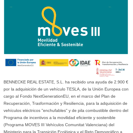
BENNECKE REAL ESTATE, S.L. ha recibido una ayuda de 2.900 €
por la adquisición de un vehículo TESLA, de la Unión Europea con
cargo al Fondo NextGenerationEU, en el marco del Plan de
Recuperación, Trasformación y Resiliencia, para la adquisición de
vehículos eléctricos "enchufables" y de pila combustible dentro del
Programa de incentivos a la movilidad eficiente y sostenible
(Programa MOVES III Vehículos Comunitat Valenciana) del
Ministerio para la Transición Ecológica y el Reto Demográfico a