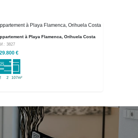
ppartement à Playa Flamenca, Orihuela Costa
éf.: 3827
29.800 €
2
2
107m²