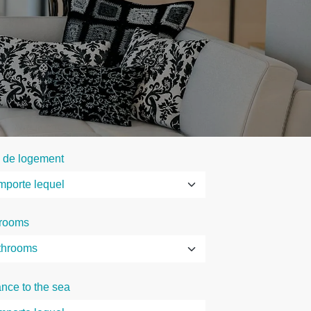
 de logement
rooms
ance to the sea