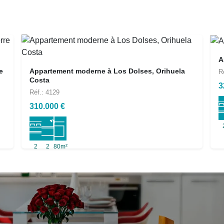
A
e
Appartement moderne à Los Dolses, Orihuela
R
Costa
3
Réf.: 4129
310.000 €
2
2
80m²