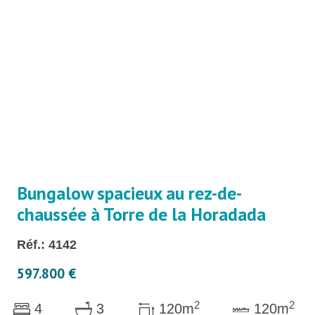
Bungalow spacieux au rez-de-
chaussée à Torre de la Horadada
Réf.: 4142
597.800 €
2
2
4
3
120m
120m