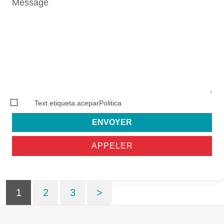
Text.etiqueta.aceparPolitica
ENVOYER
APPELER
1
2
3
>