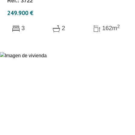
Réf.: 3722
249.900 €
2
3
2
162m