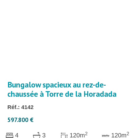
Bungalow spacieux au rez-de-
chaussée à Torre de la Horadada
Réf.: 4142
597.800 €
2
2
4
3
120m
120m