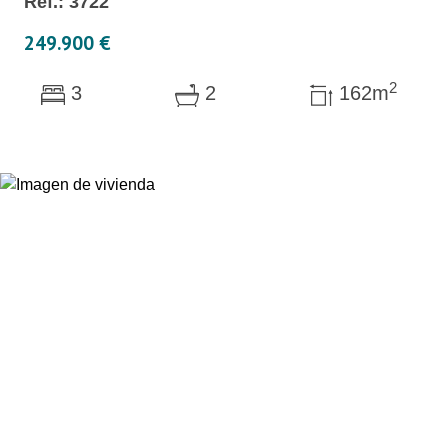
Réf.: 3722
249.900 €
2
3
2
162m