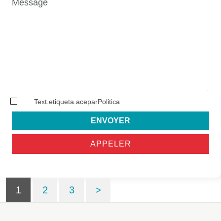
Text.etiqueta.aceparPolitica
ENVOYER
APPELER
1
2
3
>