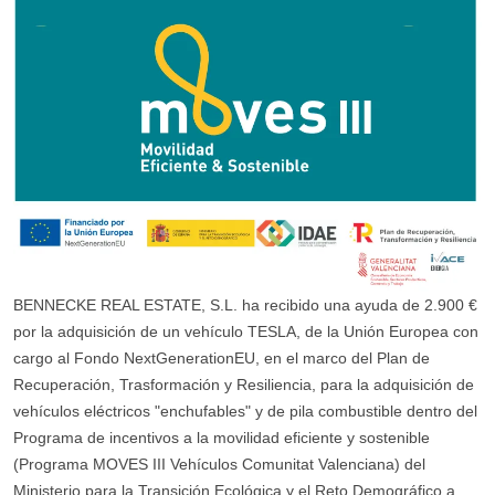
BENNECKE REAL ESTATE, S.L. ha recibido una ayuda de 2.900 €
por la adquisición de un vehículo TESLA, de la Unión Europea con
cargo al Fondo NextGenerationEU, en el marco del Plan de
Recuperación, Trasformación y Resiliencia, para la adquisición de
vehículos eléctricos "enchufables" y de pila combustible dentro del
Programa de incentivos a la movilidad eficiente y sostenible
(Programa MOVES III Vehículos Comunitat Valenciana) del
Ministerio para la Transición Ecológica y el Reto Demográfico a