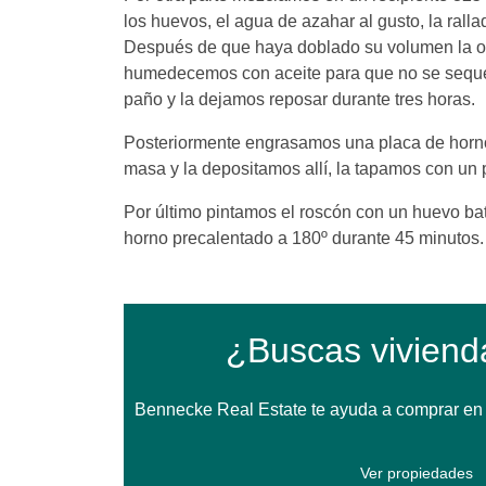
los huevos, el agua de azahar al gusto, la ral
Después de que haya doblado su volumen la o
humedecemos con aceite para que no se seque
paño y la dejamos reposar durante tres horas.
Posteriormente engrasamos una placa de horno
masa y la depositamos allí, la tapamos con un
Por último pintamos el roscón con un huevo bat
horno precalentado a 180º durante 45 minutos.
¿Buscas viviend
Bennecke Real Estate te ayuda a comprar en T
Ver propiedades