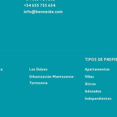
+34 655 735 634
info@bennecke.com
TIPOS DE PROPI
ca
Los Dolses
Apartamentos
Urbanización Montezenia-
Villas
Torrezenia
Áticos
Adosados
Independientes