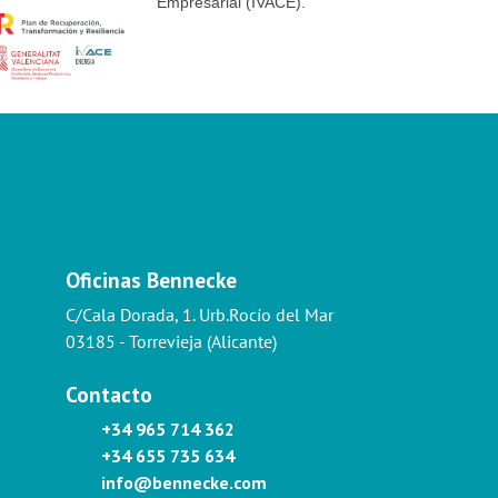
Empresarial (IVACE).
Oficinas Bennecke
C/Cala Dorada, 1. Urb.Rocío del Mar
03185 - Torrevieja (Alicante)
Contacto
+34 965 714 362
+34 655 735 634
info@bennecke.com