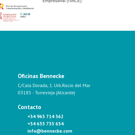
Empresarial (IVACE).
Oficinas Bennecke
C/Cala Dorada, 1. Urb.Rocío del Mar
03185 - Torrevieja (Alicante)
Contacto
+34 965 714 362
+34 655 735 634
info@bennecke.com