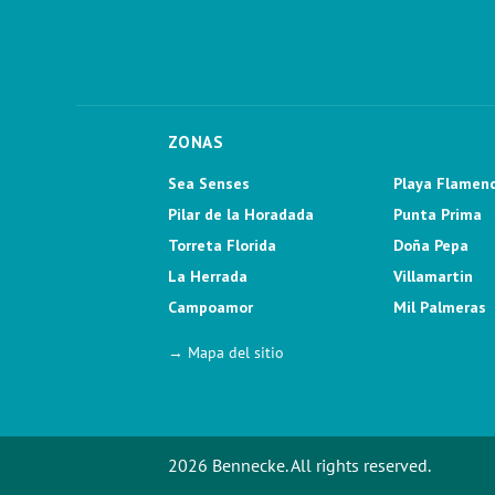
ZONAS
Sea Senses
Playa Flamen
Pilar de la Horadada
Punta Prima
Torreta Florida
Doña Pepa
La Herrada
Villamartin
Campoamor
Mil Palmeras
→ Mapa del sitio
2026 Bennecke. All rights reserved.