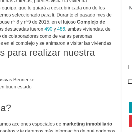
uertas Abiertas, puedes visitar la vivienda
 equipo, que te guiará a descubrir cada uno de los
hemos seleccionado para ti. Durante el pasado mes de
use nº 8 y nº9 de 2015, en el lujoso
Complejo de
as destacadas fueron
490
y
486
, ambas viviendas, de
nto de colaboradores como de varias personas
en el complejo y se animaron a visitar las viviendas.
s para realizar nuestra
lusivas Bennecke
 en buen estado
sa?
agamos acciones especiales de
marketing inmobiliario
 nosotros y te daremos más información de qué podemos