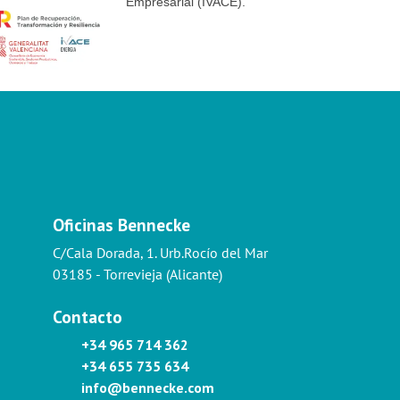
Empresarial (IVACE).
Oficinas Bennecke
C/Cala Dorada, 1. Urb.Rocío del Mar
03185 - Torrevieja (Alicante)
Contacto
+34 965 714 362
+34 655 735 634
info@bennecke.com