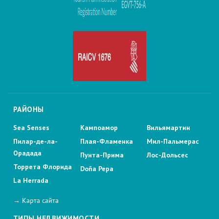
РАЙОНЫ
Sea Senses
Кампоамор
Вильямартин
Пилар-де-ла-
Плая-Фламенка
Мил-Пальмерас
Орадада
Пунта-Прима
Лос-Дольсес
Торрета Флорида
Doña Pepa
La Herrada
→ Карта сайта
ТИПЫ НЕДВИЖИМОСТИ