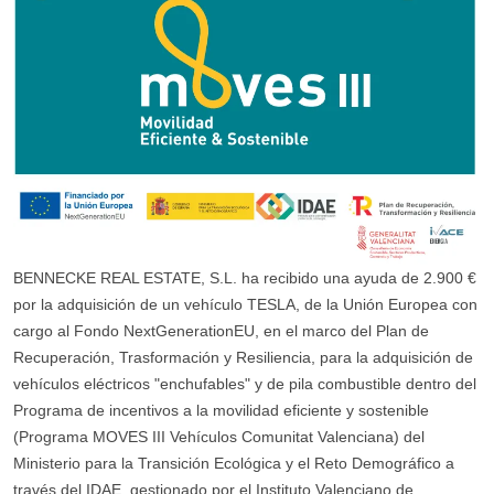
BENNECKE REAL ESTATE, S.L. ha recibido una ayuda de 2.900 €
por la adquisición de un vehículo TESLA, de la Unión Europea con
cargo al Fondo NextGenerationEU, en el marco del Plan de
Recuperación, Trasformación y Resiliencia, para la adquisición de
vehículos eléctricos "enchufables" y de pila combustible dentro del
Programa de incentivos a la movilidad eficiente y sostenible
(Programa MOVES III Vehículos Comunitat Valenciana) del
Ministerio para la Transición Ecológica y el Reto Demográfico a
través del IDAE, gestionado por el Instituto Valenciano de