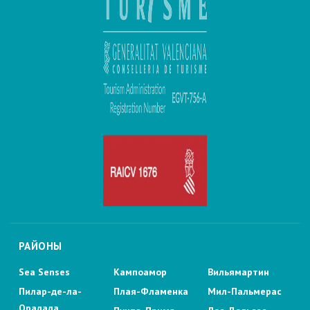
РАЙОНЫ
Sea Senses
Кампоамор
Вильямартин
Пилар-де-ла-
Плая-Фламенка
Мил-Пальмерас
Орадада