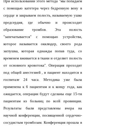
При использовании этого метода "мы попадаем
с помощью катетера через бедренную вену в
сердце и закрываем полость, называемую ушко
предсердия, где обычно и происходит
образование тромбов. Эта полость
"запечатывается" с помощью устройства,
которое называется окклюдер, своего рода
заглушка, которая однажды попав туда, со
временем вживается в ткани и отделяет полость
от основного кровотока". Операция проходит
под общей анестезией , и пациент находится в
госпитале 24 часа. Методика уже была
применена к 6 пациентам и к концу года, как
ожидается, операции будут сделаны еще 15-ти
пациентам из больниц по всей провинции.
Результаты были представлены вчера на
научной конференции, посвященной сердечно-
сосудистым тромбозам. Конференция прошла в