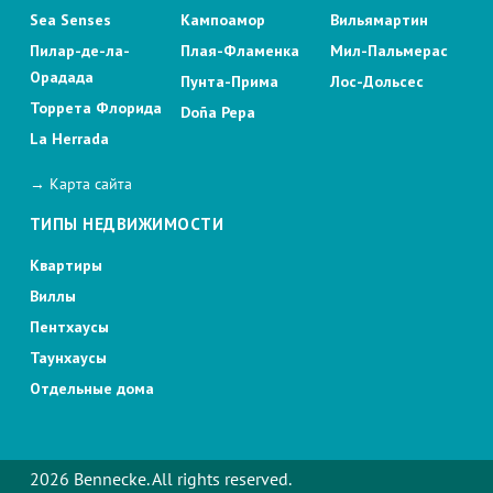
Sea Senses
Кампоамор
Вильямартин
Пилар-де-ла-
Плая-Фламенка
Мил-Пальмерас
Орадада
Пунта-Прима
Лос-Дольсес
Торрета Флорида
Doña Pepa
La Herrada
→ Карта сайта
ТИПЫ НЕДВИЖИМОСТИ
Квартиры
Виллы
Пентхаусы
Таунхаусы
Отдельные дома
2026 Bennecke. All rights reserved.