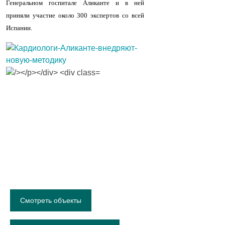
Генеральном госпитале Аликанте и в ней
приняли участие около 300 экспертов со всей
Испании.
Ищете жильё на Коста-
Бланке?
Bennecke Real Estate помогает
покупателям в Торревьехе,
Аликанте и по всей Коста-Бланке с
1988 года.
Смотреть объекты