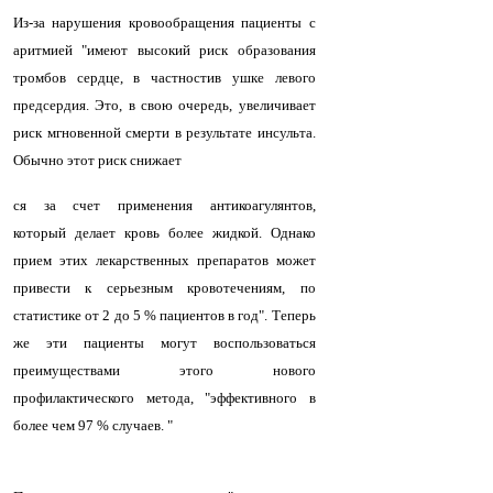
Из-за нарушения кровообращения пациенты с
аритмией "имеют высокий риск образования
тромбов сердце, в частности
в ушке левого
предсердия.
Это, в свою очередь, увеличивает
риск мгновенной смерти в результате инсульта.
Обычно этот риск снижает
ся за счет применения антикоагулянтов,
который делает кровь более жидкой. Однако
прием этих лекарственных препаратов может
привести к серьезным кровотечениям, по
статистике от 2 до 5 % пациентов в год". Теперь
же эти пациенты могут воспользоваться
преимуществами этого нового
профилактического метода, "эффективного в
более чем 97 % случаев. "