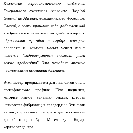
Коллектив кардиологического отделения
Генерального госпиталя Аликанте, Hospital
General de Alicante, возглавляемого Франсиско
Согорб, с весны прошлого года работает над
внедрением новой техники по предотвращению
образования тромбов в сердце, которые
приводят к инсульту. Новый метод носит
название "эндоваскулярная окклюзия ушка
левого предсердия". Эта методика впервые
применяется в провинции Аликанте.
Этот метод предназначен для пациентов очень
специфического профиля. "Это пациенты,
которые имеют аритмию сердца, которая
называется фибрилляция предсердий. Эти люди
не могут принимать препараты для разжижения
крови", говорит Хуан Мигель Руис Нодар,
кардиолог центра.