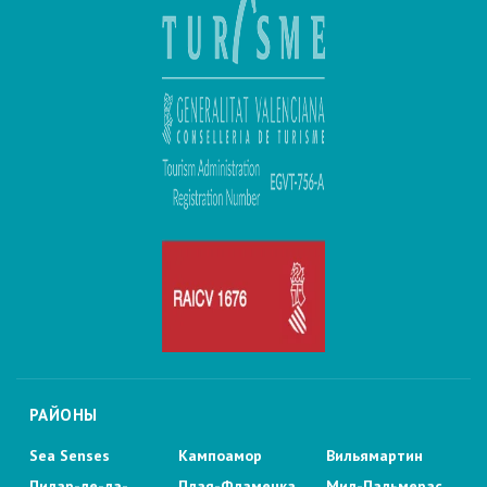
РАЙОНЫ
Sea Senses
Кампоамор
Вильямартин
Пилар-де-ла-
Плая-Фламенка
Мил-Пальмерас