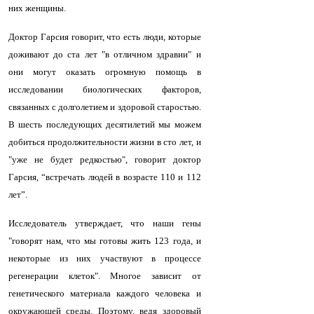
них женщины.
Доктор Гарсия говорит, что есть люди, которые
доживают до ста лет "в отличном здравии" и
они могут оказать огромную помощь в
исследовании биологических факторов,
связанных с долголетием и здоровой старостью.
В шесть последующих десятилетий мы можем
добиться продолжительности жизни в сто лет, и
"уже не будет редкостью", говорит доктор
Гарсия, “встречать людей в возрасте 110 и 112
лет”.
Исследователь утверждает, что наши гены
"говорят нам, что мы готовы жить 123 года, и
некоторые из них участвуют в процессе
регенерации клеток". Многое зависит от
генетического материала каждого человека и
окружающей среды. Поэтому, ведя здоровый