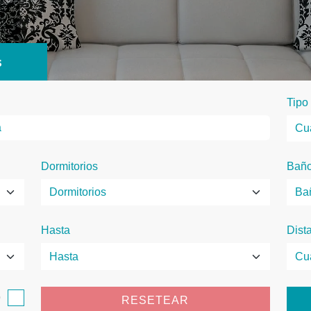
s
Tipo
Dormitorios
Bañ
Hasta
Dist
o
RESETEAR