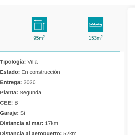
2
2
95m
153m
Tipología:
Villa
Estado:
En construcción
Entrega:
2026
Planta:
Segunda
CEE:
B
Garaje:
Sí
Distancia al mar:
17km
Distancia al aeropuerto:
52km