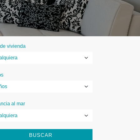
 de vivienda
os
ancia al mar
BUSCAR