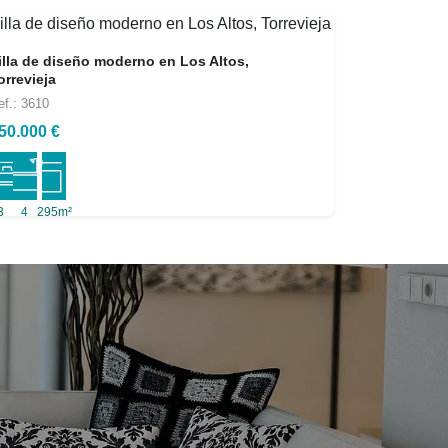
illa de diseño moderno en Los Altos,
orrevieja
ef.: 3610
50.000 €
3
4
295m²