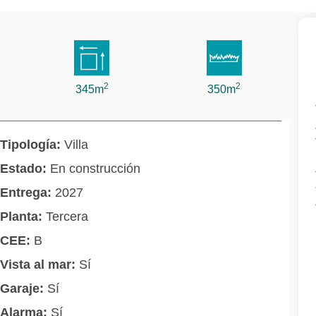
2
2
345m
350m
Tipología:
Villa
Estado:
En construcción
Entrega:
2027
Planta:
Tercera
CEE:
B
Vista al mar:
Sí
Garaje:
Sí
Alarma:
Sí