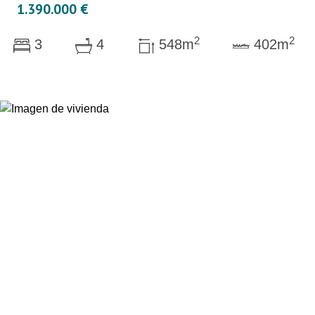
1.390.000 €
2
2
3
4
548m
402m