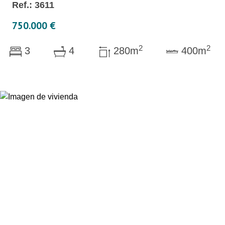
Ref.: 3611
750.000 €
2
2
3
4
280m
400m