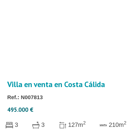
Villa en venta en Costa Cálida
Ref.: N007813
495.000 €
2
2
3
3
127m
210m