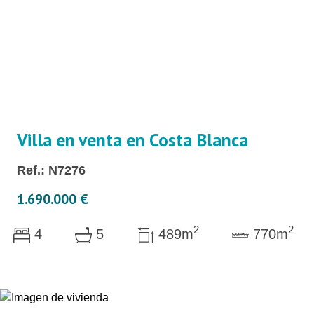
Villa en venta en Costa Blanca
Ref.: N7276
1.690.000 €
2
2
4
5
489m
770m