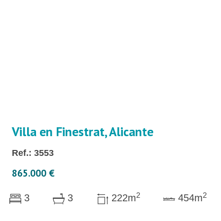
Villa en Finestrat, Alicante
Ref.: 3553
865.000 €
2
2
3
3
222m
454m