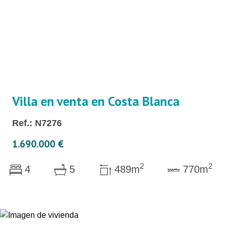
Villa en venta en Costa Blanca
Ref.: N7276
1.690.000 €
2
2
4
5
489m
770m