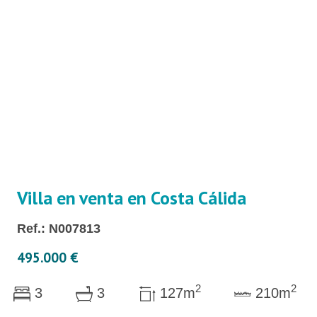
Villa en venta en Costa Cálida
Ref.: N007813
495.000 €
2
2
3
3
127m
210m