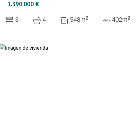
1.390.000 €
2
2
3
4
548m
402m