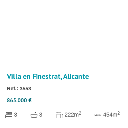
Villa en Finestrat, Alicante
Ref.: 3553
865.000 €
2
2
3
3
222m
454m