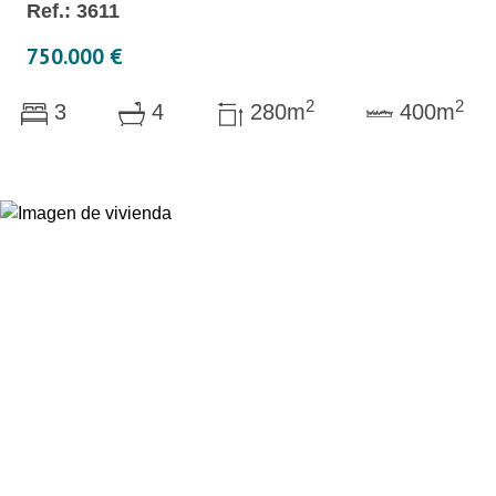
Ref.: 3611
750.000 €
2
2
3
4
280m
400m