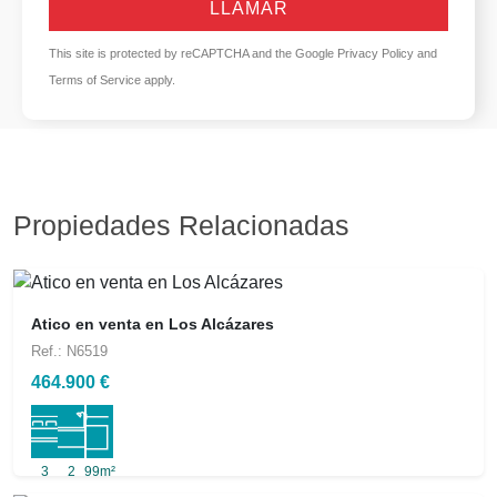
LLAMAR
This site is protected by reCAPTCHA and the Google
Privacy Policy
and
Terms of Service
apply.
Propiedades Relacionadas
Atico en venta en Los Alcázares
Ref.: N6519
464.900 €
3
2
99m²