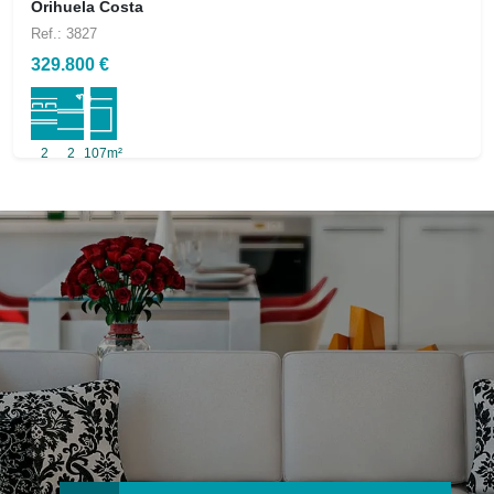
Orihuela Costa
Ref.: 3827
329.800 €
2
2
107m²