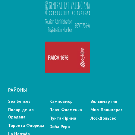
РАЙОНЫ
Sea Senses
Кампоамор
Вильямартин
Пилар-де-ла-
Плая-Фламенка
Мил-Пальмерас
Орадада
Пунта-Прима
Лос-Дольсес
Торрета Флорида
Doña Pepa
La Herrada