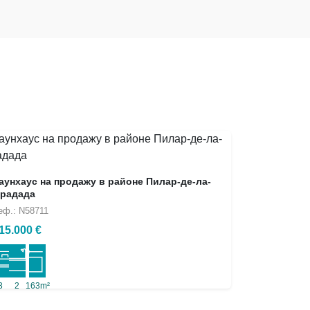
аунхаус на продажу в районе Пилар-де-ла-
радада
еф.: N58711
15.000 €
3
2
163m²