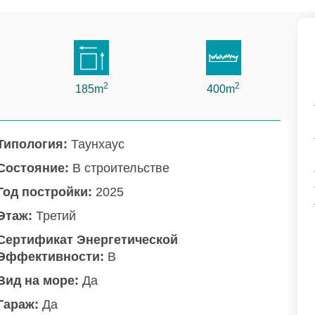
2
2
185m
400m
Типология:
Таунхаус
Состояние:
В строительстве
Год постройки:
2025
Этаж:
Третий
Сертификат Энергетической
Эффективности:
B
Вид на море:
Да
Гараж:
Да