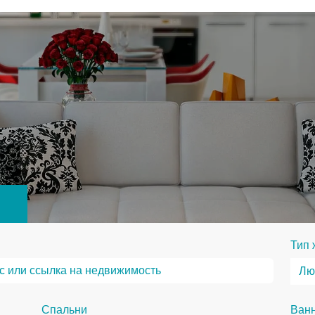
Тип 
Спальни
Ван