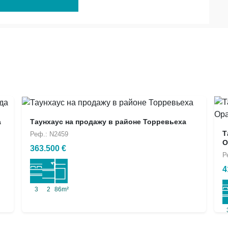
а
Таунхаус на продажу в районе Торревьеха
Т
Реф.: N2459
О
363.500 €
Р
4
3
2
86m²