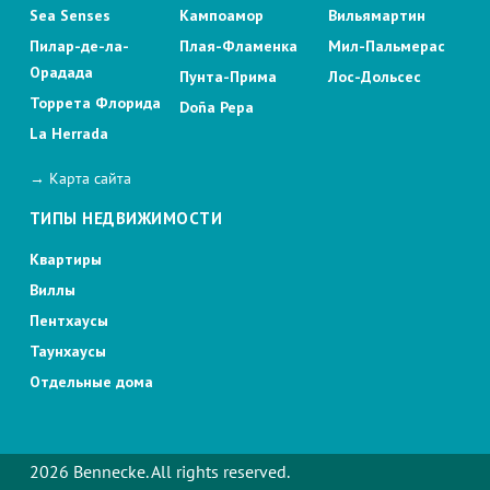
Sea Senses
Кампоамор
Вильямартин
Пилар-де-ла-
Плая-Фламенка
Мил-Пальмерас
Орадада
Пунта-Прима
Лос-Дольсес
Торрета Флорида
Doña Pepa
La Herrada
→ Карта сайта
ТИПЫ НЕДВИЖИМОСТИ
Квартиры
Виллы
Пентхаусы
Таунхаусы
Отдельные дома
2026 Bennecke. All rights reserved.