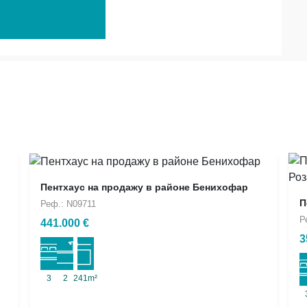
Пентхаус на продажу в районе Бенихофар
П
Реф.: N09711
Р
441.000 €
3
3
2
241m²