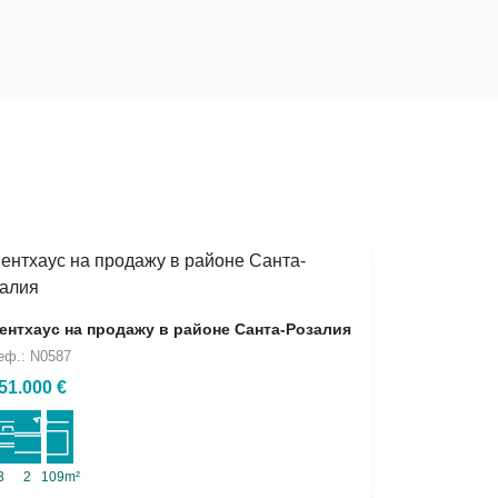
ентхаус на продажу в районе Санта-Розалия
еф.: N0587
51.000 €
3
2
109m²