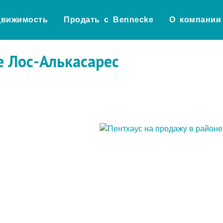
движимость
Продать с Bennecke
О компании
е Лос-Алькасарес