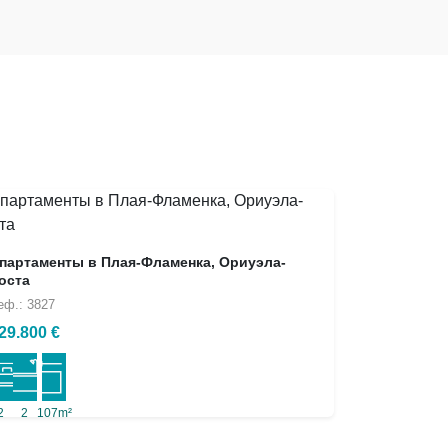
партаменты в Плая-Фламенка, Ориуэла-
оста
еф.: 3827
29.800 €
2
2
107m²