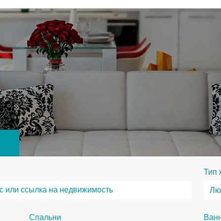
Тип 
Спальни
Ван