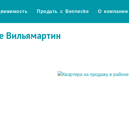
движимость
Продать с Bennecke
О компании
не Вильямартин