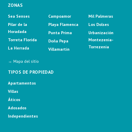
ZONAS
Sea Senses
Campoamor
Mil Palmeras
Pilar de la
Playa Flamenca
Los Dolses
Horadada
Punta Prima
Urbanización
Torreta Florida
Montezenia-
Doña Pepa
Torrezenia
La Herrada
Villamartin
→ Mapa del sitio
TIPOS DE PROPIEDAD
Apartamentos
Villas
Áticos
Adosados
Independientes