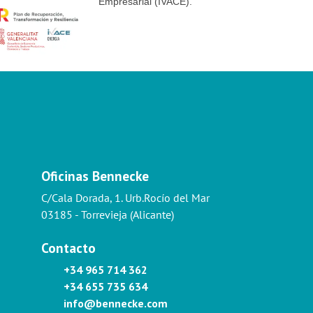
Empresarial (IVACE).
Oficinas Bennecke
C/Cala Dorada, 1. Urb.Rocío del Mar
03185 - Torrevieja (Alicante)
Contacto
+34 965 714 362
+34 655 735 634
info@bennecke.com