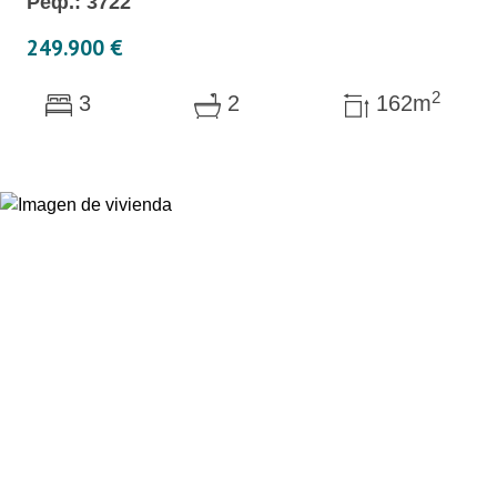
Реф.: 3722
249.900 €
2
3
2
162m