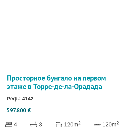
Просторное бунгало на первом
этаже в Торре-де-ла-Орадада
Реф.: 4142
597.800 €
2
2
4
3
120m
120m