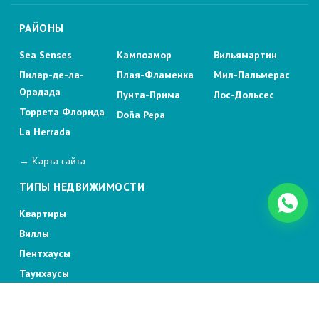
РАЙОНЫ
Sea Senses
Кампоамор
Вильямартин
Пилар-де-ла-
Плая-Фламенка
Мил-Пальмерас
Орадада
Пунта-Прима
Лос-Дольсес
Торрета Флорида
Doña Pepa
La Herrada
→ Карта сайта
ТИПЫ НЕДВИЖИМОСТИ
Квартиры
Виллы
Пентхаусы
Таунхаусы
Отдельные дома